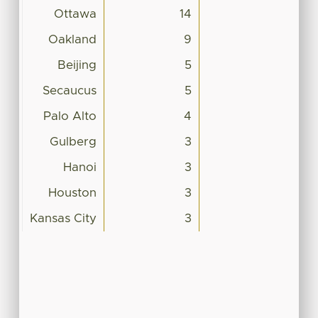
Ottawa
14
Oakland
9
Beijing
5
Secaucus
5
Palo Alto
4
Gulberg
3
Hanoi
3
Houston
3
Kansas City
3