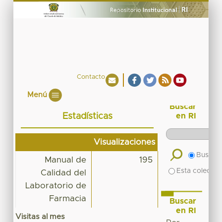
Contacto
Menú
Buscar
Estadísticas
en RI
Visualizaciones
Buscar 
Manual de
195
Esta colecció
Calidad del
Laboratorio de
Farmacia
Buscar
en RI
Visitas al mes