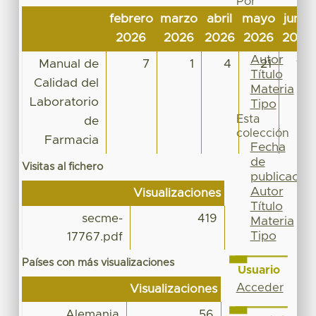
Por
Fecha
febrero
marzo
abril
mayo
junio
de
2026
2026
2026
2026
2026
publicación
Autor
Manual de
7
1
4
21
10
Título
Calidad del
Materia
Laboratorio
Tipo
Esta
de
colección
Farmacia
Fecha
de
Visitas al fichero
publicación
Autor
Visualizaciones
Título
secme-
419
Materia
Tipo
17767.pdf
Países con más visualizaciones
Usuario
Acceder
Visualizaciones
Alemania
56