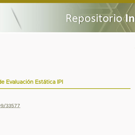
de Evaluación Estática IPI
799/33577