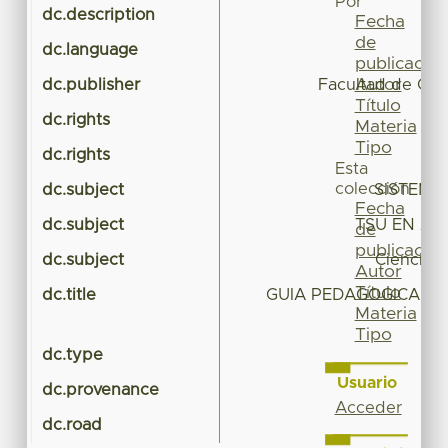
Por
dc.description
Gu
Fecha
de
dc.language
publicación
Autor
dc.publisher
Facultad de Cien
Título
dc.rights
Materia
Tipo
dc.rights
Esta
colección
dc.subject
SISTEMÁ
Fecha
dc.subject
TSU EN AR
de
publicación
dc.subject
Ciencias
Autor
Título
dc.title
GUIA PEDAGOGICA DE
Materia
Tipo
dc.type
Gu
Usuario
dc.provenance
Acceder
dc.road