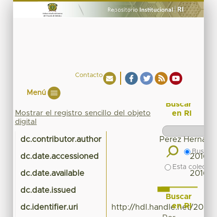
Contacto
Menú
Buscar
Mostrar el registro sencillo del objeto
en RI
digital
dc.contributor.author
Perez Hernand
Buscar 
dc.date.accessioned
2016-0
Esta colecció
dc.date.available
2016-0
dc.date.issued
Buscar
en RI
dc.identifier.uri
http://hdl.handle.net/20.5