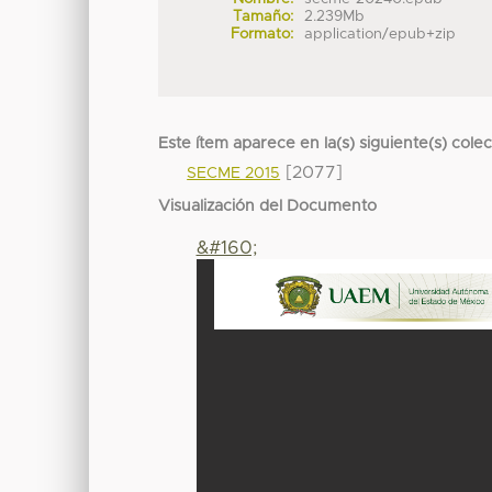
Tamaño:
2.239Mb
Formato:
application/epub+zip
Este ítem aparece en la(s) siguiente(s) cole
[2077]
SECME 2015
Visualización del Documento
&#160;