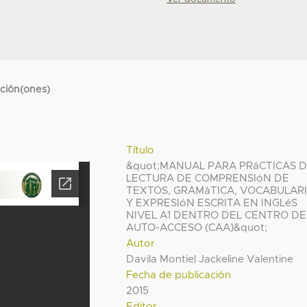
cción(ones)
Título
&quot;MANUAL PARA PRáCTICAS 
LECTURA DE COMPRENSIóN DE
TEXTOS, GRAMáTICA, VOCABULAR
Y EXPRESIóN ESCRITA EN INGLéS
NIVEL A1 DENTRO DEL CENTRO DE
AUTO-ACCESO (CAA)&quot;
Autor
Davila Montiel Jackeline Valentine
Fecha de publicación
2015
Editor