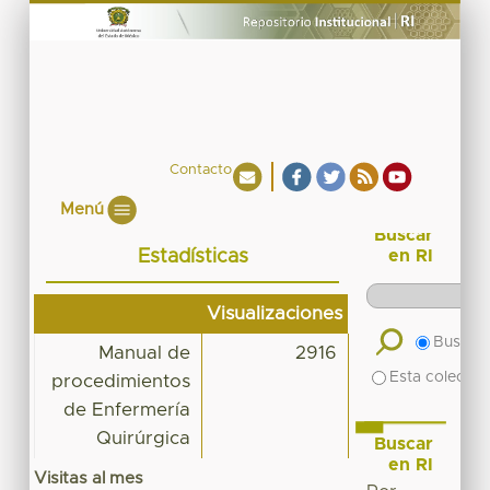
Contacto
Menú
Buscar
Estadísticas
en RI
Visualizaciones
Buscar 
Manual de
2916
Esta colecció
procedimientos
de Enfermería
Quirúrgica
Buscar
en RI
Visitas al mes