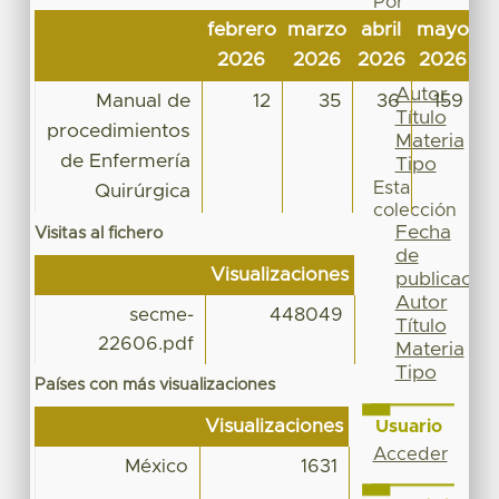
Por
Fecha
febrero
marzo
abril
mayo
j
de
2026
2026
2026
2026
2
publicación
Autor
Manual de
12
35
36
159
Título
procedimientos
Materia
de Enfermería
Tipo
Esta
Quirúrgica
colección
Fecha
Visitas al fichero
de
Visualizaciones
publicación
Autor
secme-
448049
Título
22606.pdf
Materia
Tipo
Países con más visualizaciones
Visualizaciones
Usuario
Acceder
México
1631