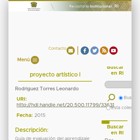
Contacto
Menú
Buscar
en RI
proyecto artístico I
Rodriguez Torres Leonardo
Buscar 
URI:
http://hdl.handle.net/20.500.11799/33631
Esta colecció
Fecha:
2015
Buscar
Descripción:
en RI
Guía de evaluación del aprendizaje