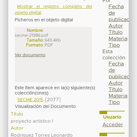
Por
Fecha
Mostrar el registro completo del
de
objeto digital
publicación
Ficheros en el objeto digital
Autor
Nombre:
Título
secme-21986.pdf
Materia
Tamaño:
643.4Kb
Tipo
Formato:
PDF
Esta
Ver documento
colección
Fecha
de
publicación
Autor
Este ítem aparece en la(s) siguiente(s)
Título
colección(ones)
Materia
[2077]
SECME 2015
Tipo
Visualización del Documento
Título
Usuario
proyecto artístico I
Acceder
Autor
Rodriguez Torres Leonardo