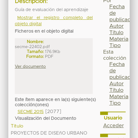
Por
Descripción:
Fecha
Guía de evaluación del aprendizaje
de
Mostrar el registro completo del
publicación
objeto digital
Autor
Ficheros en el objeto digital
Título
Materia
Nombre:
Tipo
secme-22402.pdf
Tamaño:
176.9Kb
Esta
Formato:
PDF
colección
Fecha
Ver documento
de
publicación
Autor
Título
Materia
Este ítem aparece en la(s) siguiente(s)
Tipo
colección(ones)
[2077]
SECME 2015
Usuario
Visualización del Documento
Acceder
Título
PROYECTOS DE DISEñO URBANO