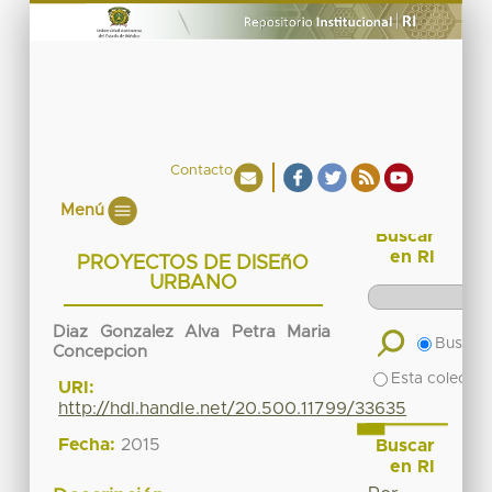
Contacto
Menú
Buscar
en RI
PROYECTOS DE DISEñO
URBANO
Diaz Gonzalez Alva Petra Maria
Buscar 
Concepcion
Esta colecció
URI:
http://hdl.handle.net/20.500.11799/33635
Fecha:
2015
Buscar
en RI