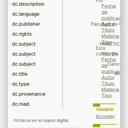
Por
dc.description
Gu
Fecha
de
dc.language
publicación
Autor
dc.publisher
Facultad de Cien
Título
dc.rights
Materia
Tipo
dc.subject
PRÁCTICA 
Esta
colección
dc.subject
TSU EN AR
Fecha
dc.subject
Ciencias
de
publicación
dc.title
Pract
Autor
Título
dc.type
Gu
Materia
dc.provenance
Tipo
dc.road
Usuario
Acceder
Ficheros en el objeto digital