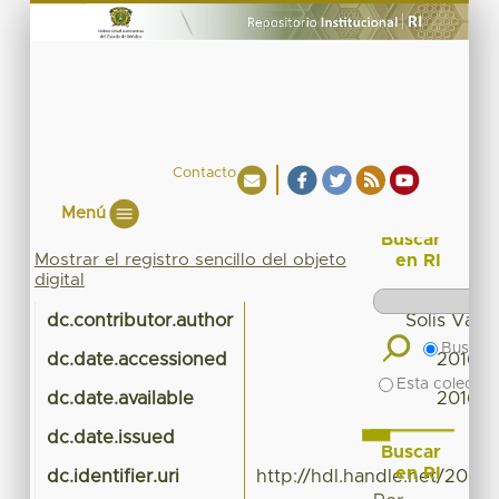
Contacto
Menú
Buscar
Mostrar el registro sencillo del objeto
en RI
digital
dc.contributor.author
Solis Vale
Buscar 
dc.date.accessioned
2016-0
Esta colecció
dc.date.available
2016-0
dc.date.issued
Buscar
en RI
dc.identifier.uri
http://hdl.handle.net/20.5