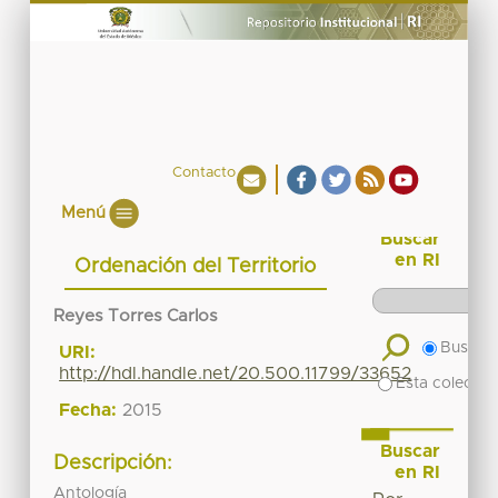
Contacto
Menú
Buscar
en RI
Ordenación del Territorio
Reyes Torres Carlos
Buscar 
URI:
http://hdl.handle.net/20.500.11799/33652
Esta colecció
Fecha:
2015
Buscar
Descripción:
en RI
Antología