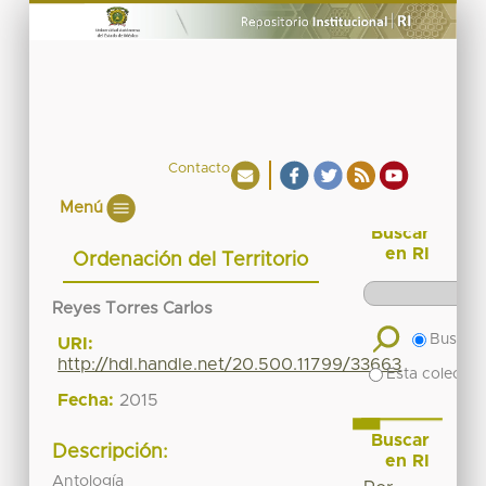
Contacto
Menú
Buscar
en RI
Ordenación del Territorio
Reyes Torres Carlos
Buscar 
URI:
http://hdl.handle.net/20.500.11799/33663
Esta colecció
Fecha:
2015
Buscar
Descripción:
en RI
Antología