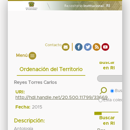
Contacto
Menú
Buscar
en RI
Ordenación del Territorio
Reyes Torres Carlos
Buscar 
URI:
http://hdl.handle.net/20.500.11799/33669
Esta colecció
Fecha:
2015
Buscar
Descripción:
en RI
Antología