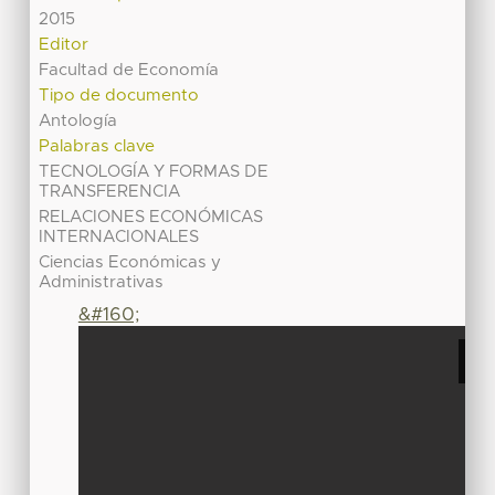
2015
Editor
Facultad de Economía
Tipo de documento
Antología
Palabras clave
TECNOLOGÍA Y FORMAS DE
TRANSFERENCIA
RELACIONES ECONÓMICAS
INTERNACIONALES
Ciencias Económicas y
Administrativas
&#160;