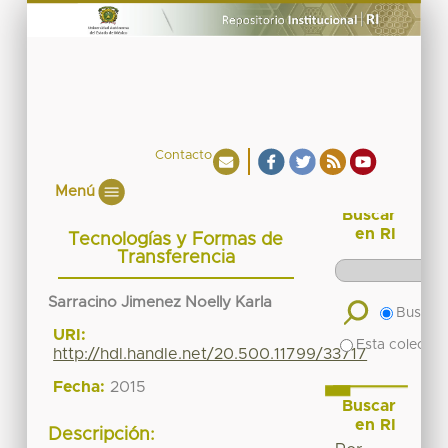
Contacto
Menú
Buscar
en RI
Tecnologías y Formas de
Transferencia
Sarracino Jimenez Noelly Karla
Buscar 
URI:
Esta colecció
http://hdl.handle.net/20.500.11799/33717
Fecha:
2015
Buscar
en RI
Descripción: