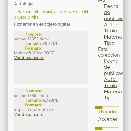
Por
Antología
Fecha
Mostrar el registro completo del
de
objeto digital
publicación
Autor
Ficheros en el objeto digital
Título
Nombre:
Materia
secme-18352.docx
Tipo
Tamaño:
29.37Mb
Formato:
Esta
Microsoft Word 2007
colección
Ver documento
Fecha
de
publicación
Autor
Título
Materia
Nombre:
secme-18352.epub
Tipo
Tamaño:
6.798Mb
Formato:
application/epub+zip
Usuario
Ver documento
Acceder