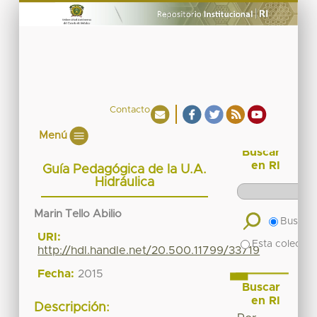
Contacto
Menú
Buscar
en RI
Guía Pedagógica de la U.A.
Hidráulica
Marin Tello Abilio
Buscar 
URI:
Esta colecció
http://hdl.handle.net/20.500.11799/33719
Fecha:
2015
Buscar
en RI
Descripción: