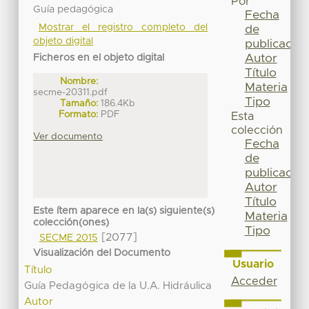
Por
Guía pedagógica
Fecha
Mostrar el registro completo del
de
objeto digital
publicación
Autor
Ficheros en el objeto digital
Título
Nombre:
Materia
secme-20311.pdf
Tipo
Tamaño:
186.4Kb
Formato:
PDF
Esta
colección
Ver documento
Fecha
de
publicación
Autor
Título
Este ítem aparece en la(s) siguiente(s)
Materia
colección(ones)
Tipo
[2077]
SECME 2015
Visualización del Documento
Usuario
Título
Acceder
Guía Pedagógica de la U.A. Hidráulica
Autor