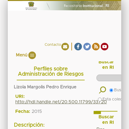
Contacto
Menú
Buscar
en RI
Perfiles sobre
Administración de Riesgos
Lizola Margolis Pedro Enrique
Buscar 
URI:
Esta colecció
http://hdl.handle.net/20.500.11799/33720
Fecha:
2015
Buscar
en RI
Descripción: