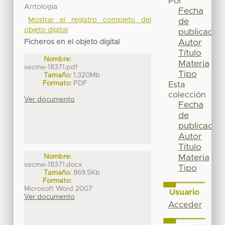
Por
Antología
Fecha
Mostrar el registro completo del
de
objeto digital
publicación
Autor
Ficheros en el objeto digital
Título
Nombre:
Materia
secme-18371.pdf
Tipo
Tamaño:
1.320Mb
Formato:
PDF
Esta
colección
Ver documento
Fecha
de
publicación
Autor
Título
Materia
Nombre:
secme-18371.docx
Tipo
Tamaño:
869.5Kb
Formato:
Microsoft Word 2007
Usuario
Ver documento
Acceder