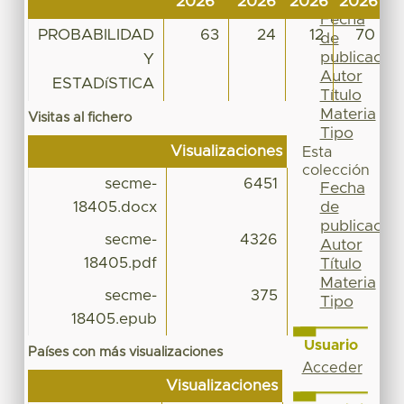
2026
2026
2026
2026
2
Por
Fecha
PROBABILIDAD
63
24
12
70
de
publicación
Y
Autor
ESTADíSTICA
Título
Materia
Visitas al fichero
Tipo
Visualizaciones
Esta
colección
secme-
6451
Fecha
de
18405.docx
publicación
secme-
4326
Autor
18405.pdf
Título
Materia
secme-
375
Tipo
18405.epub
Usuario
Países con más visualizaciones
Acceder
Visualizaciones