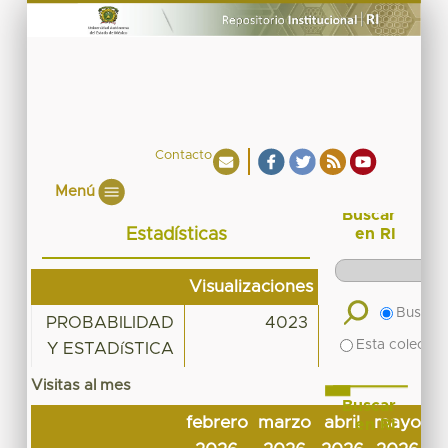
Contacto
Menú
Buscar
Estadísticas
en RI
Visualizaciones
Buscar 
PROBABILIDAD
4023
Esta colecció
Y ESTADíSTICA
Visitas al mes
Buscar
febrero
marzo
abril
mayo
j
en RI