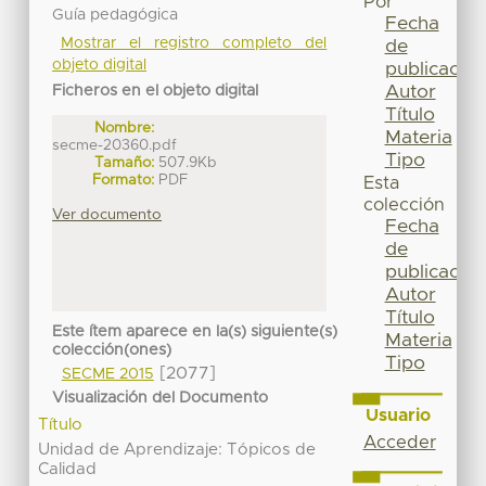
Por
Guía pedagógica
Fecha
Mostrar el registro completo del
de
objeto digital
publicación
Autor
Ficheros en el objeto digital
Título
Nombre:
Materia
secme-20360.pdf
Tipo
Tamaño:
507.9Kb
Formato:
PDF
Esta
colección
Ver documento
Fecha
de
publicación
Autor
Título
Este ítem aparece en la(s) siguiente(s)
Materia
colección(ones)
Tipo
[2077]
SECME 2015
Visualización del Documento
Usuario
Título
Acceder
Unidad de Aprendizaje: Tópicos de
Calidad