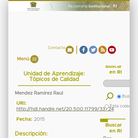
Contacto
Menú
Buscar
en RI
Unidad de Aprendizaje:
Tópicos de Calidad
Mendez Ramirez Raul
Buscar 
URI:
Esta colecció
http://hdl.handle.net/20.500.11799/33724
Fecha:
2015
Buscar
en RI
Descripción: