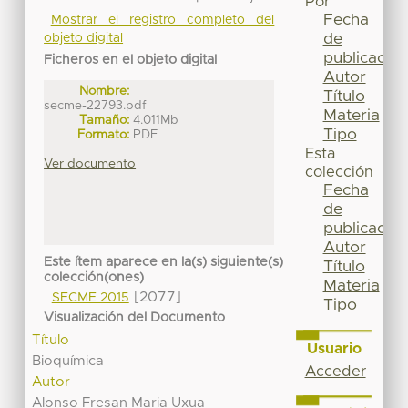
Por
Fecha
Mostrar el registro completo del
de
objeto digital
publicación
Ficheros en el objeto digital
Autor
Nombre:
Título
secme-22793.pdf
Materia
Tamaño:
4.011Mb
Tipo
Formato:
PDF
Esta
Ver documento
colección
Fecha
de
publicación
Autor
Este ítem aparece en la(s) siguiente(s)
Título
colección(ones)
Materia
[2077]
SECME 2015
Tipo
Visualización del Documento
Título
Usuario
Bioquímica
Acceder
Autor
Alonso Fresan Maria Uxua