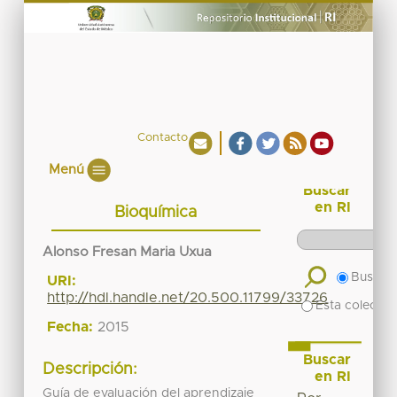
Contacto
Menú
Buscar
en RI
Bioquímica
Alonso Fresan Maria Uxua
Buscar 
URI:
http://hdl.handle.net/20.500.11799/33726
Esta colecció
Fecha:
2015
Buscar
Descripción:
en RI
Guía de evaluación del aprendizaje