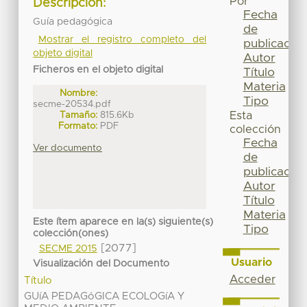
Por
Descripción:
Fecha
Guía pedagógica
de
Mostrar el registro completo del
publicación
objeto digital
Autor
Ficheros en el objeto digital
Título
Materia
Nombre:
Tipo
secme-20534.pdf
Tamaño:
815.6Kb
Esta
Formato:
PDF
colección
Fecha
Ver documento
de
publicación
Autor
Título
Materia
Este ítem aparece en la(s) siguiente(s)
Tipo
colección(ones)
[2077]
SECME 2015
Usuario
Visualización del Documento
Acceder
Título
GUíA PEDAGóGICA ECOLOGíA Y