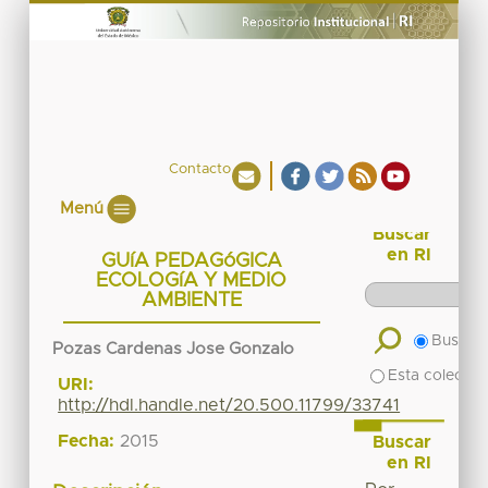
Contacto
Menú
Buscar
en RI
GUíA PEDAGóGICA
ECOLOGíA Y MEDIO
AMBIENTE
Buscar 
Pozas Cardenas Jose Gonzalo
Esta colecció
URI:
http://hdl.handle.net/20.500.11799/33741
Fecha:
2015
Buscar
en RI