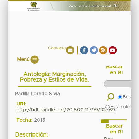
Contacto
Menú
Buscar
en RI
Antología: Marginación,
Pobreza y Estilos de Vida.
Padilla Loredo Silvia
Buscar 
URI:
Esta colecció
http://hdl.handle.net/20.500.11799/33769
Fecha:
2015
Buscar
en RI
Descripción: