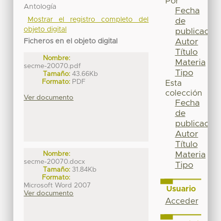
Por
Antología
Fecha
Mostrar el registro completo del
de
objeto digital
publicación
Autor
Ficheros en el objeto digital
Título
Nombre:
Materia
secme-20070.pdf
Tipo
Tamaño:
43.66Kb
Formato:
PDF
Esta
colección
Ver documento
Fecha
de
publicación
Autor
Título
Materia
Nombre:
secme-20070.docx
Tipo
Tamaño:
31.84Kb
Formato:
Microsoft Word 2007
Usuario
Ver documento
Acceder