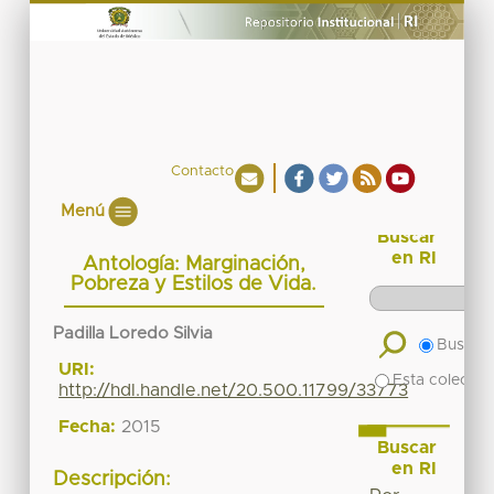
Contacto
Menú
Buscar
en RI
Antología: Marginación,
Pobreza y Estilos de Vida.
Padilla Loredo Silvia
Buscar 
URI:
Esta colecció
http://hdl.handle.net/20.500.11799/33773
Fecha:
2015
Buscar
en RI
Descripción: