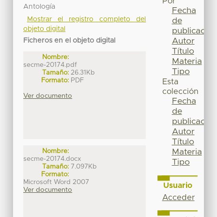
Por
Antología
Fecha
Mostrar el registro completo del
de
objeto digital
publicación
Autor
Ficheros en el objeto digital
Título
Nombre:
Materia
secme-20174.pdf
Tipo
Tamaño:
26.31Kb
Formato:
PDF
Esta
colección
Ver documento
Fecha
de
publicación
Autor
Título
Materia
Nombre:
secme-20174.docx
Tipo
Tamaño:
7.097Kb
Formato:
Microsoft Word 2007
Usuario
Ver documento
Acceder