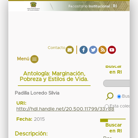
Contacto
Menú
Buscar
en RI
Antología: Marginación,
Pobreza y Estilos de Vida.
Padilla Loredo Silvia
Buscar 
URI:
Esta colecció
http://hdl.handle.net/20.500.11799/33788
Fecha:
2015
Buscar
en RI
Descripción: