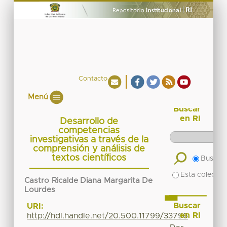
Contacto
Menú
Buscar
en RI
Desarrollo de
competencias
investigativas a través de la
comprensión y análisis de
textos científicos
Buscar 
Esta colecció
Castro Ricalde Diana Margarita De
Lourdes
Buscar
URI:
en RI
http://hdl.handle.net/20.500.11799/33796