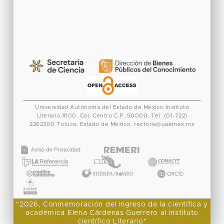
Universidad Autónoma del Estado de México
Instituto
Literario #100. Col. Centro
C.P. 50000. Tel. (01-722)
2262300
Toluca, Estado de México.
rectoria@uaemex.mx
CONACYT
"2026, Conmemoración del ingreso de la científica y
académica Elena Cárdenas Guerrero al Instituto
científico Literario"