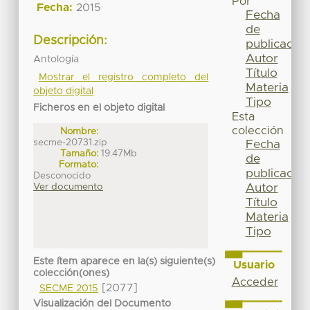
Por
Fecha:
2015
Fecha
de
Descripción:
publicación
Autor
Antología
Título
Mostrar el registro completo del
Materia
objeto digital
Tipo
Ficheros en el objeto digital
Esta
colección
Nombre:
secme-20731.zip
Fecha
Tamaño:
19.47Mb
de
Formato:
publicación
Desconocido
Ver documento
Autor
Título
Materia
Tipo
Este ítem aparece en la(s) siguiente(s)
Usuario
colección(ones)
Acceder
[2077]
SECME 2015
Visualización del Documento