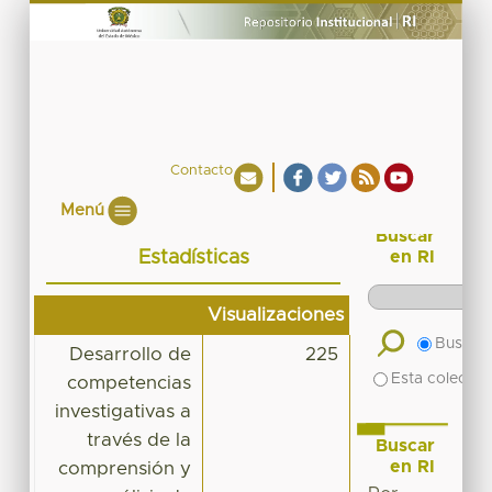
Contacto
Menú
Buscar
Estadísticas
en RI
Visualizaciones
Buscar 
Desarrollo de
225
Esta colecció
competencias
investigativas a
través de la
Buscar
en RI
comprensión y