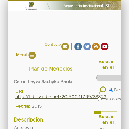
Contacto
Menú
Buscar
en RI
Plan de Negocios
Ceron Leyva Sachyko Paola
Buscar 
URI:
http://hdl.handle.net/20.500.11799/33823
Esta colecció
Fecha:
2015
Buscar
Descripción:
en RI
Antología