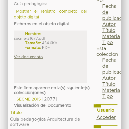
Por
Guía pedagógica
Fecha
Mostrar el registro completo del
de
objeto digital
publicación
Autor
Ficheros en el objeto digital
Título
Nombre:
Materia
secme-21677.pdf
Tipo
Tamaño:
454.6Kb
Formato:
PDF
Esta
colección
Ver documento
Fecha
de
publicación
Autor
Título
Este ítem aparece en la(s) siguiente(s)
Materia
colección(ones)
Tipo
[2077]
SECME 2015
Visualización del Documento
Usuario
Título
Acceder
Guía pedagógica Arquitectura de
software