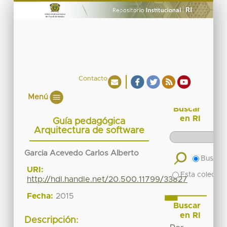
Contacto
Menú
Buscar
en RI
Guía pedagógica
Arquitectura de software
Garcia Acevedo Carlos Alberto
Buscar 
URI:
Esta colecció
http://hdl.handle.net/20.500.11799/33827
Fecha:
2015
Buscar
en RI
Descripción: