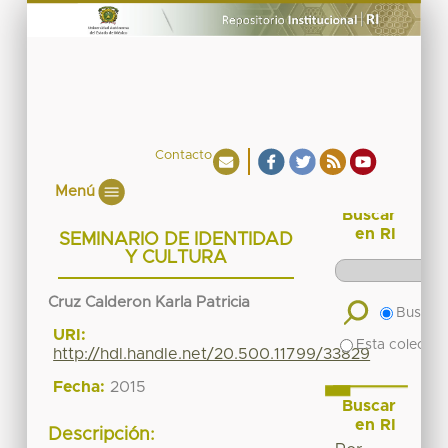
Contacto
Menú
Buscar
en RI
SEMINARIO DE IDENTIDAD
Y CULTURA
Cruz Calderon Karla Patricia
Buscar 
URI:
Esta colecció
http://hdl.handle.net/20.500.11799/33829
Fecha:
2015
Buscar
en RI
Descripción: