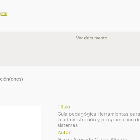
ital
Ver documento
cción(ones)
Título
Guía pedagógica Herramientas par
la administración y programación d
sistemas
Autor
Garcia Acevedo Carlos Alberto