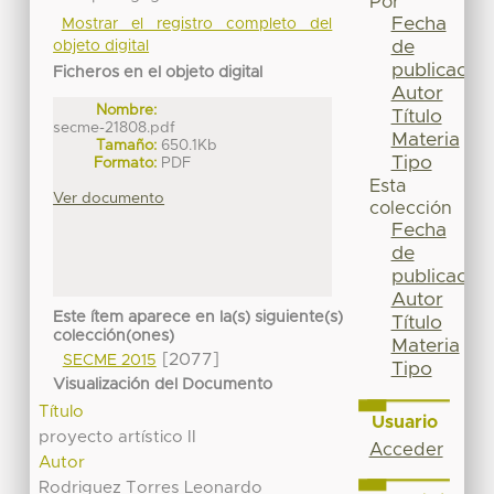
Por
Fecha
Mostrar el registro completo del
de
objeto digital
publicación
Ficheros en el objeto digital
Autor
Nombre:
Título
secme-21808.pdf
Materia
Tamaño:
650.1Kb
Tipo
Formato:
PDF
Esta
Ver documento
colección
Fecha
de
publicación
Autor
Este ítem aparece en la(s) siguiente(s)
Título
colección(ones)
Materia
[2077]
SECME 2015
Tipo
Visualización del Documento
Título
Usuario
proyecto artístico II
Acceder
Autor
Rodriguez Torres Leonardo