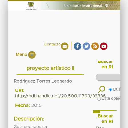
Contacto
Menú
Buscar
en RI
proyecto artístico II
Rodriguez Torres Leonardo
Buscar 
URI:
http://hdl.handle.net/20.500.11799/33836
Esta colecció
Fecha:
2015
Buscar
Descripción:
en RI
Guía pedagógica