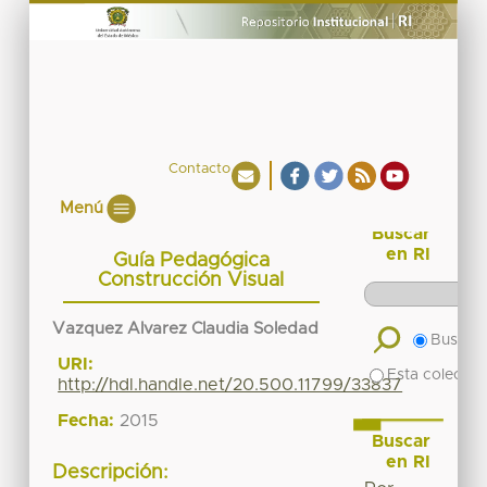
Contacto
Menú
Buscar
en RI
Guía Pedagógica
Construcción Visual
Vazquez Alvarez Claudia Soledad
Buscar 
URI:
Esta colecció
http://hdl.handle.net/20.500.11799/33837
Fecha:
2015
Buscar
en RI
Descripción: