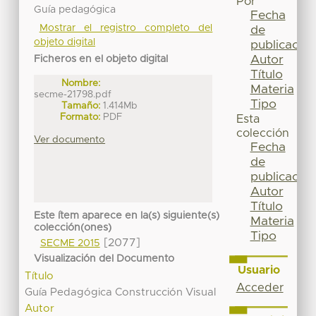
Por
Guía pedagógica
Fecha
Mostrar el registro completo del
de
objeto digital
publicación
Autor
Ficheros en el objeto digital
Título
Nombre:
Materia
secme-21798.pdf
Tipo
Tamaño:
1.414Mb
Formato:
PDF
Esta
colección
Ver documento
Fecha
de
publicación
Autor
Título
Este ítem aparece en la(s) siguiente(s)
Materia
colección(ones)
Tipo
[2077]
SECME 2015
Visualización del Documento
Usuario
Título
Acceder
Guía Pedagógica Construcción Visual
Autor