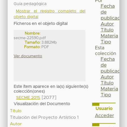
Por
Guía pedagógica
Fecha
Mostrar el registro completo del
de
objeto digital
publicación
Autor
Ficheros en el objeto digital
Título
Nombre:
Materia
secme-22590.pdf
Tipo
Tamaño:
3.882Mb
Formato:
PDF
Esta
colección
Ver documento
Fecha
de
publicación
Autor
Título
Este ítem aparece en la(s) siguiente(s)
Materia
colección(ones)
Tipo
[2077]
SECME 2015
Visualización del Documento
Usuario
Título
Acceder
Titulación del Proyecto Artístico 1
Autor