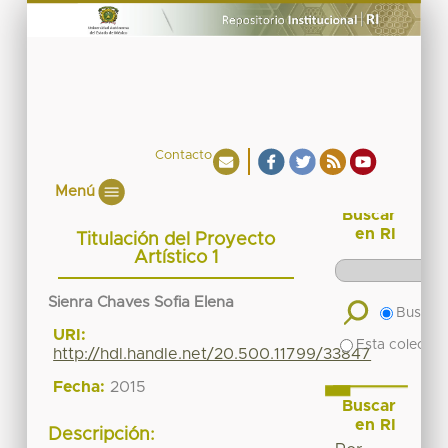
Contacto
Menú
Buscar
en RI
Titulación del Proyecto
Artístico 1
Sienra Chaves Sofia Elena
Buscar 
URI:
Esta colecció
http://hdl.handle.net/20.500.11799/33847
Fecha:
2015
Buscar
en RI
Descripción: