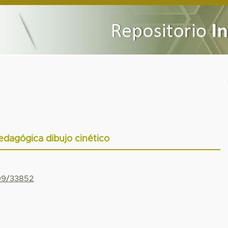
edagógica dibujo cinético
799/33852