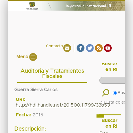
Contacto
Menú
Buscar
en RI
Auditoria y Tratamientos
Fiscales
Guerra Sierra Carlos
Buscar 
URI:
Esta colecció
http://hdl.handle.net/20.500.11799/33853
Fecha:
2015
Buscar
en RI
Descripción: