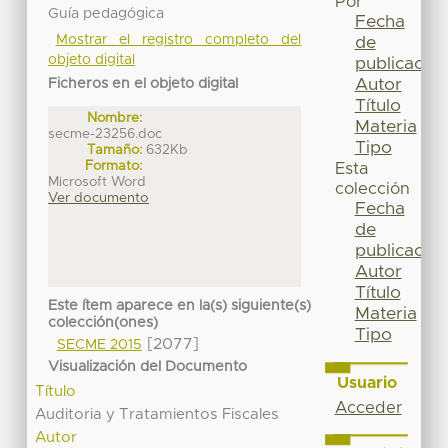
Por
Guía pedagógica
Fecha
Mostrar el registro completo del
de
objeto digital
publicación
Autor
Ficheros en el objeto digital
Título
Nombre:
Materia
secme-23256.doc
Tipo
Tamaño:
632Kb
Formato:
Esta
Microsoft Word
colección
Ver documento
Fecha
de
publicación
Autor
Título
Este ítem aparece en la(s) siguiente(s)
Materia
colección(ones)
Tipo
[2077]
SECME 2015
Visualización del Documento
Usuario
Título
Acceder
Auditoria y Tratamientos Fiscales
Autor