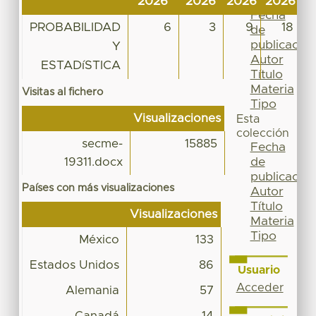
2026
2026
2026
2026
2
Por
Fecha
PROBABILIDAD
6
3
9
18
de
publicación
Y
Autor
ESTADíSTICA
Título
Materia
Visitas al fichero
Tipo
Visualizaciones
Esta
colección
secme-
15885
Fecha
de
19311.docx
publicación
Países con más visualizaciones
Autor
Título
Visualizaciones
Materia
Tipo
México
133
Estados Unidos
86
Usuario
Acceder
Alemania
57
Canadá
14