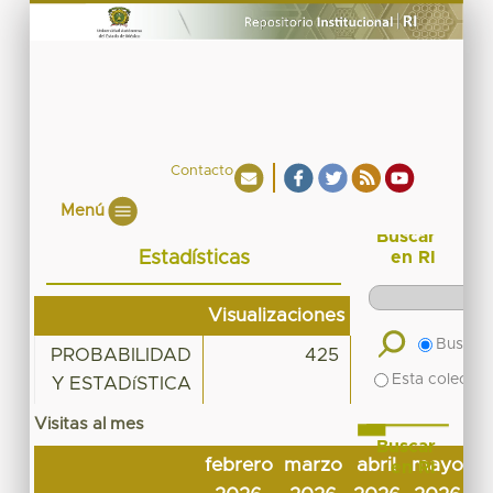
Contacto
Menú
Buscar
Estadísticas
en RI
Visualizaciones
Buscar 
PROBABILIDAD
425
Esta colecció
Y ESTADíSTICA
Visitas al mes
Buscar
febrero
marzo
abril
mayo
j
en RI