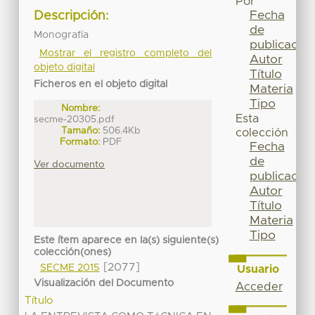
Por
Fecha
Descripción:
de
Monografía
publicación
Mostrar el registro completo del
Autor
objeto digital
Título
Ficheros en el objeto digital
Materia
Tipo
Nombre:
Esta
secme-20305.pdf
Tamaño:
506.4Kb
colección
Formato:
PDF
Fecha
de
Ver documento
publicación
Autor
Título
Materia
Tipo
Este ítem aparece en la(s) siguiente(s)
colección(ones)
[2077]
SECME 2015
Usuario
Visualización del Documento
Acceder
Título