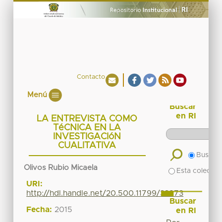
Contacto
Menú
Buscar
en RI
LA ENTREVISTA COMO
TéCNICA EN LA
INVESTIGACIóN
CUALITATIVA
Buscar 
Olivos Rubio Micaela
Esta colecció
URI:
http://hdl.handle.net/20.500.11799/33873
Buscar
Fecha:
2015
en RI