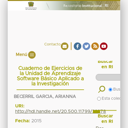
Contacto
Menú
Buscar
en RI
Cuaderno de Ejercicios de
la Unidad de Aprendizaje
Software Básico Aplicado a
la Investigación
Buscar 
BECERRIL GARCIA, ARIANNA
Esta colecció
URI:
http://hdl.handle.net/20.500.11799/33878
Buscar
Fecha:
2015
en RI