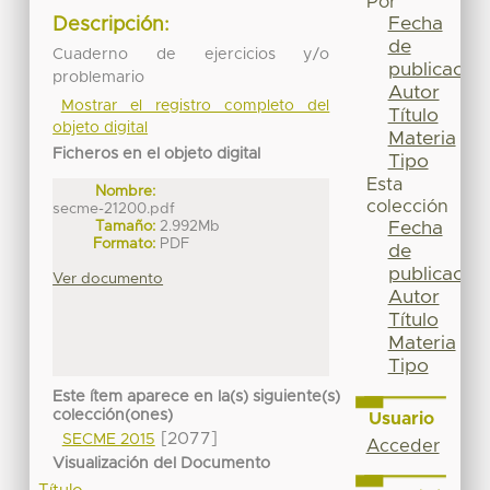
Por
Fecha
Descripción:
de
Cuaderno de ejercicios y/o
publicación
problemario
Autor
Mostrar el registro completo del
Título
objeto digital
Materia
Ficheros en el objeto digital
Tipo
Esta
Nombre:
colección
secme-21200.pdf
Tamaño:
2.992Mb
Fecha
Formato:
PDF
de
publicación
Ver documento
Autor
Título
Materia
Tipo
Este ítem aparece en la(s) siguiente(s)
colección(ones)
Usuario
[2077]
SECME 2015
Acceder
Visualización del Documento