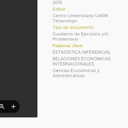
2015
Editor
Centro Universitario UAEM
Tenancingo
Tipo de documento
Cuaderno de Ejercicios y/o
Problemario
Palabras clave
ESTADÍSTICA INFERENCIAL
RELACIONES ECONÓMICAS
INTERNACIONALES
Ciencias Económicas y
Administrativas