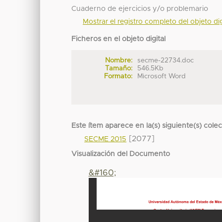
Cuaderno de ejercicios y/o problemario
Mostrar el registro completo del objeto dig
Ficheros en el objeto digital
Nombre:
secme-22734.doc
Tamaño:
546.5Kb
Formato:
Microsoft Word
Este ítem aparece en la(s) siguiente(s) cole
[2077]
SECME 2015
Visualización del Documento
&#160;