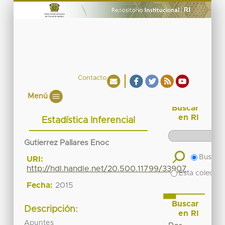
Contacto
Menú
Buscar
en RI
Estadística Inferencial
Gutierrez Pallares Enoc
Buscar 
URI:
http://hdl.handle.net/20.500.11799/33907
Esta colecció
Fecha:
2015
Buscar
Descripción:
en RI
Apuntes