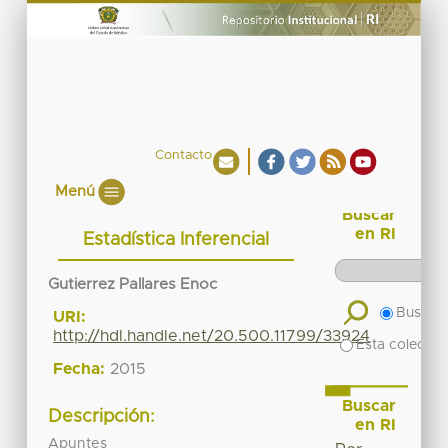
Contacto
Menú
Buscar
en RI
Estadística Inferencial
Gutierrez Pallares Enoc
Buscar 
URI:
http://hdl.handle.net/20.500.11799/33924
Esta colecció
Fecha:
2015
Buscar
Descripción:
en RI
Apuntes