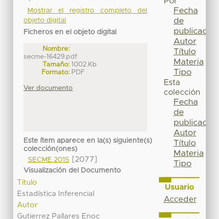
Por
Fecha
Mostrar el registro completo del
de
objeto digital
publicación
Ficheros en el objeto digital
Autor
Nombre:
Título
secme-16429.pdf
Materia
Tamaño:
1002.Kb
Tipo
Formato:
PDF
Esta
Ver documento
colección
Fecha
de
publicación
Autor
Este ítem aparece en la(s) siguiente(s)
Título
colección(ones)
Materia
[2077]
SECME 2015
Tipo
Visualización del Documento
Título
Usuario
Estadística Inferencial
Acceder
Autor
Gutierrez Pallares Enoc