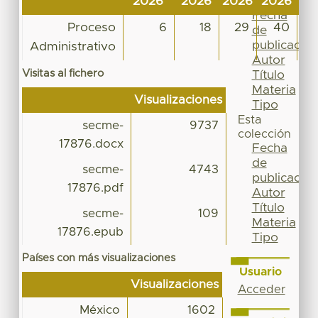
2026
2026
2026
2026
20
Por
Fecha
Proceso
6
18
29
40
de
publicación
Administrativo
Autor
Visitas al fichero
Título
Materia
Visualizaciones
Tipo
Esta
secme-
9737
colección
17876.docx
Fecha
de
secme-
4743
publicación
17876.pdf
Autor
Título
secme-
109
Materia
17876.epub
Tipo
Países con más visualizaciones
Usuario
Visualizaciones
Acceder
México
1602