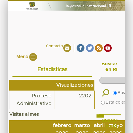
Contacto
Menú
Buscar
Estadísticas
en RI
Visualizaciones
Buscar 
Proceso
2202
Esta colecció
Administrativo
Visitas al mes
Buscar
febrero
marzo
abril
mayo
ju
en RI