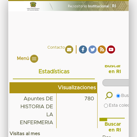
Contacto
Menú
Buscar
Estadísticas
en RI
Visualizaciones
Buscar 
Apuntes DE
780
Esta colecció
HISTORIA DE
LA
ENFERMERIA
Buscar
en RI
Visitas al mes