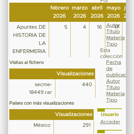
Por
Fecha
febrero
marzo
abril
mayo
juni
de
2026
2026
2026
2026
202
publicación
Autor
Apuntes DE
5
4
16
17
1
Título
HISTORIA DE
Materia
LA
Tipo
Esta
ENFERMERIA
colección
Fecha
Visitas al fichero
de
Visualizaciones
publicación
Autor
secme-
440
Título
18449.rar
Materia
Tipo
Países con más visualizaciones
Visualizaciones
Usuario
Acceder
México
291