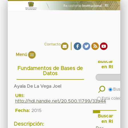
Contacto
Menú
Buscar
en RI
Fundamentos de Bases de
Datos
Ayala De La Vega Joel
Buscar 
URI:
Esta colecció
http://hdl.handle.net/20.500.11799/33944
Fecha:
2015
Buscar
en RI
Descripción: