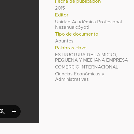
Fecha de publicación
2015
Editor
Unidad Académica Profesional
Nezahualcóyotl
Tipo de documento
Apuntes
Palabras clave
ESTRUCTURA DE LA MICRO,
PEQUEÑA Y MEDIANA EMPRESA
COMERCIO INTERNACIONAL
Ciencias Económicas y
Administrativas