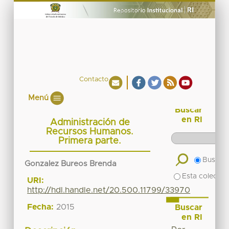
Contacto
Menú
Buscar
en RI
Administración de
Recursos Humanos.
Primera parte.
Buscar 
Gonzalez Bureos Brenda
Esta colecció
URI:
http://hdl.handle.net/20.500.11799/33970
Fecha:
2015
Buscar
en RI