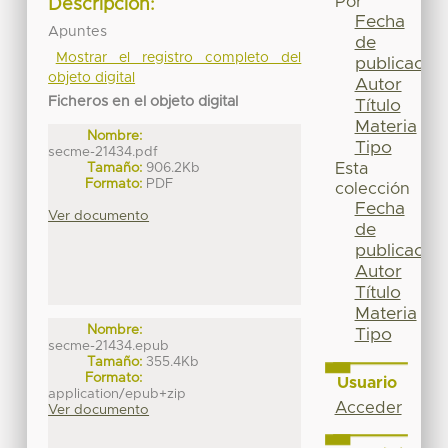
Por
Descripción:
Fecha
Apuntes
de
Mostrar el registro completo del
publicación
objeto digital
Autor
Ficheros en el objeto digital
Título
Materia
Nombre:
Tipo
secme-21434.pdf
Tamaño:
906.2Kb
Esta
Formato:
PDF
colección
Fecha
Ver documento
de
publicación
Autor
Título
Materia
Nombre:
Tipo
secme-21434.epub
Tamaño:
355.4Kb
Formato:
Usuario
application/epub+zip
Acceder
Ver documento