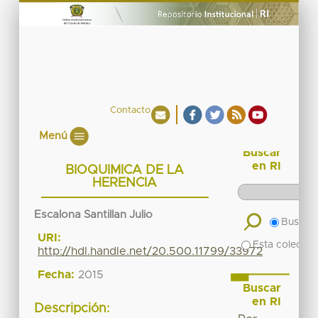
Contacto
Menú
Buscar
en RI
BIOQUIMICA DE LA
HERENCIA
Escalona Santillan Julio
Buscar 
URI:
Esta colecció
http://hdl.handle.net/20.500.11799/33972
Fecha:
2015
Buscar
en RI
Descripción: