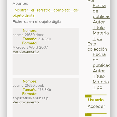
Por
Apuntes
Fecha
Mostrar el registro completo del
de
objeto digital
publicación
Autor
Ficheros en el objeto digital
Título
Nombre:
Materia
secme-21680.docx
Tipo
Tamaño:
314.6Kb
Formato:
Esta
Microsoft Word 2007
colección
Ver documento
Fecha
de
publicación
Autor
Título
Materia
Nombre:
secme-21680.epub
Tipo
Tamaño:
176.5Kb
Formato:
application/epub+zip
Usuario
Ver documento
Acceder