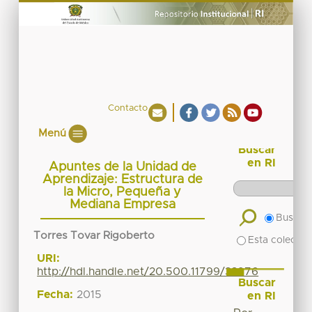
Contacto
Menú
Buscar
en RI
Apuntes de la Unidad de
Aprendizaje: Estructura de
la Micro, Pequeña y
Mediana Empresa
Buscar 
Torres Tovar Rigoberto
Esta colecció
URI:
http://hdl.handle.net/20.500.11799/33976
Buscar
Fecha:
2015
en RI