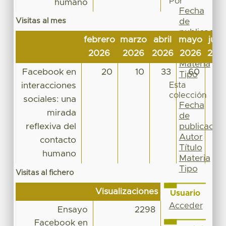
Por
humano
Fecha
Visitas al mes
de
publicación
febrero
marzo
abril
mayo
juni
Autor
2026
2026
2026
2026
202
Título
Materia
Facebook en
20
10
33
60
1
Tipo
interacciones
Esta
colección
sociales: una
Fecha
mirada
de
reflexiva del
publicación
Autor
contacto
Título
humano
Materia
Tipo
Visitas al fichero
Visualizaciones
Usuario
Acceder
Ensayo
2298
Facebook en