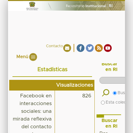
Contacto
Menú
Buscar
Estadísticas
en RI
Visualizaciones
Buscar 
Facebook en
826
Esta colecció
interacciones
sociales: una
mirada reflexiva
Buscar
en RI
del contacto