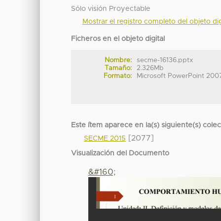
Sólo visión Proyectable
Mostrar el registro completo del objeto dig
Ficheros en el objeto digital
Nombre:
secme-16136.pptx
Tamaño:
2.326Mb
Formato:
Microsoft PowerPoint 200
Este ítem aparece en la(s) siguiente(s) cole
[2077]
SECME 2015
Visualización del Documento
&#160;