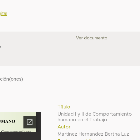
ital
Ver documento
7
cción(ones)
Título
Unidad I y II de Comportamiento
humano en el Trabajo
Autor
Martinez Hernandez Bertha Luz