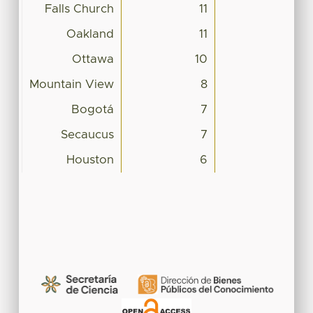
Falls Church
11
Oakland
11
Ottawa
10
Mountain View
8
Bogotá
7
Secaucus
7
Houston
6