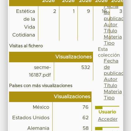
2026
2026
2026
2026
2026
2
Por
Fecha
Estética
2
1
9
16
3
de
publicación
de la
Autor
Vida
Título
Cotidiana
Materia
Tipo
Visitas al fichero
Esta
colección
Visualizaciones
Fecha
de
secme-
532
publicación
16187.pdf
Autor
Título
Países con más visualizaciones
Materia
Visualizaciones
Tipo
México
76
Usuario
Estados Unidos
62
Acceder
Alemania
58