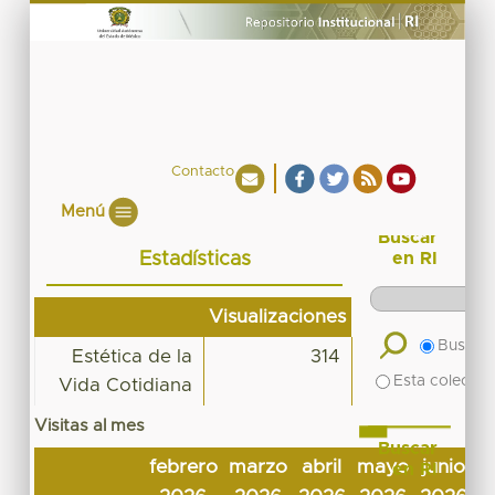
Contacto
Menú
Buscar
Estadísticas
en RI
Visualizaciones
Buscar 
Estética de la
314
Esta colecció
Vida Cotidiana
Visitas al mes
Buscar
febrero
marzo
abril
mayo
junio
j
en RI