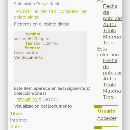
Por
Sólo visión Proyectable
Fecha
Mostrar el registro completo del
de
objeto digital
publicación
Autor
Ficheros en el objeto digital
Título
Nombre:
Materia
secme-16270.ppsx
Tipo
Tamaño:
3.264Mb
Formato:
Esta
Desconocido
colección
Ver documento
Fecha
de
publicación
Autor
Título
Este ítem aparece en la(s) siguiente(s)
Materia
colección(ones)
Tipo
[2077]
SECME 2015
Visualización del Documento
Usuario
Título
Acceder
Internet
Autor