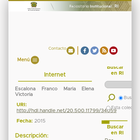
Contacto
Menú
Buscar
en RI
Internet
Escalona Franco Maria Elena
Victoria
Buscar 
URI:
Esta colecció
http://hdl.handle.net/20.500.11799/34059
Fecha:
2015
Buscar
en RI
Descripción: