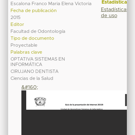
Estadísticas
Escalona Franco Maria Elena Victoria
Estadísticas
Fecha de publicación
de uso
2015
Editor
Facultad de Odontología
Tipo de documento
Proyectable
Palabras clave
OPTATIVA SISTEMAS EN
INFORMÁTICA
CIRUJANO DENTISTA
Ciencias de la Salud
&#160;