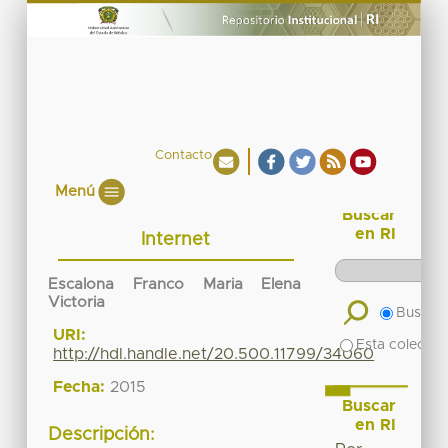
Contacto
Menú
Buscar
en RI
Internet
Escalona Franco Maria Elena
Victoria
Buscar 
URI:
Esta colecció
http://hdl.handle.net/20.500.11799/34060
Fecha:
2015
Buscar
en RI
Descripción: